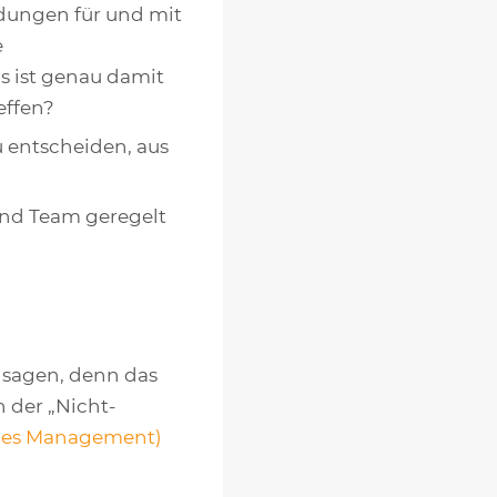
idungen für und mit
e
s ist genau damit
effen?
u entscheiden, aus
und Team geregelt
 sagen, denn das
 der „Nicht-
iles Management)