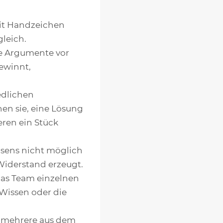
mit Handzeichen
leich.
re Argumente vor
ewinnt,
edlichen
en sie, eine Lösung
eren ein Stück
nsens nicht möglich
 Widerstand erzeugt.
das Team einzelnen
 Wissen oder die
r mehrere aus dem