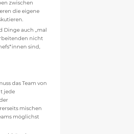
eben zwischen
eren die eigene
kutieren.
nd Dinge auch „mal
arbeitenden nicht
efs*innen sind,
muss das Team von
t jede
der
erseits mischen
Teams möglichst