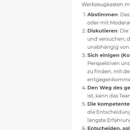
Werkzeugkasten mi
Abstimmen
: Da
oder mit Moderat
Diskutieren
: Di
und versuchen, d
unabhängig von d
Sich einigen (K
Perspektiven und
zu finden, mit de
entgegenkomme
Den Weg des ge
ist, kann das Te
Die kompetente
die Entscheidung
längste Erfahrun
Entscheiden, so