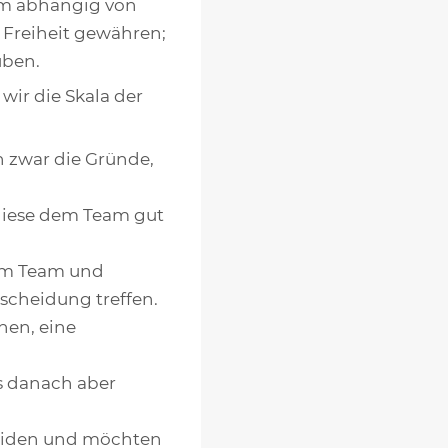
am abhängig von
n Freiheit gewähren;
üben.
wir die Skala der
n zwar die Gründe,
diese dem Team gut
 im Team und
tscheidung treffen.
hen, eine
es danach aber
heiden und möchten