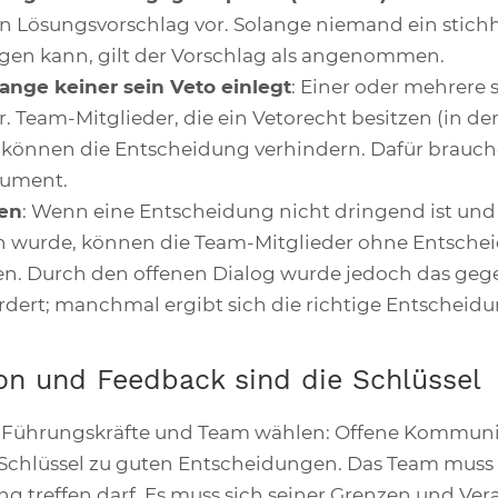
en Lösungsvorschlag vor. Solange niemand ein stic
gen kann, gilt der Vorschlag als angenommen.
ange keiner sein Veto einlegt
: Einer oder mehrere 
. Team-Mitglieder, die ein Vetorecht besitzen (in de
 können die Entscheidung verhindern. Dafür brauche
gument.
den
: Wenn eine Entscheidung nicht dringend ist und
 wurde, können die Team-Mitglieder ohne Entsche
n. Durch den offenen Dialog wurde jedoch das gege
rdert; manchmal ergibt sich die richtige Entscheidu
n und Feedback sind die Schlüssel
 Führungskräfte und Team wählen: Offene Kommunik
 Schlüssel zu guten Entscheidungen. Das Team muss
g treffen darf. Es muss sich seiner Grenzen und Ver