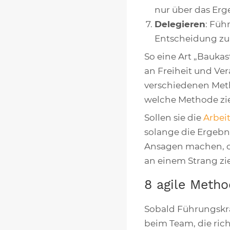
nur über das Erg
Delegieren
: Füh
Entscheidung zu 
So eine Art „Baukas
an Freiheit und Ve
verschiedenen Meth
welche Methode zie
Sollen sie die
Arbei
solange die Ergebni
Ansagen machen, od
an einem Strang z
8 agile Meth
Sobald Führungskräf
beim Team, die ric