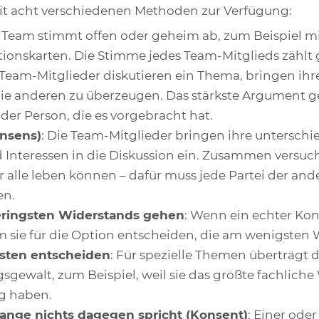
t acht verschiedenen Methoden zur Verfügung:
s Team stimmt offen oder geheim ab, zum Beispiel 
ionskarten. Die Stimme jedes Team-Mitglieds zählt g
e Team-Mitglieder diskutieren ein Thema, bringen ih
ie anderen zu überzeugen. Das stärkste Argument g
er Person, die es vorgebracht hat.
onsens)
: Die Team-Mitglieder bringen ihre unterschi
 Interessen in die Diskussion ein. Zusammen versuch
r alle leben können – dafür muss jede Partei der and
n.
ringsten Widerstands gehen
: Wenn ein echter Ko
am sie für die Option entscheiden, die am wenigsten
sten entscheiden
: Für spezielle Themen überträgt 
sgewalt, zum Beispiel, weil sie das größte fachliche
g haben.
lange nichts dagegen spricht (Konsent)
: Einer ode