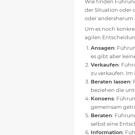
Wie finden Führung
der Situation oder 
oder andersherum 
Um es noch konkret
agilen Entscheidun
Ansagen
: Führu
es gibt aber kein
Verkaufen
: Füh
zu verkaufen. Im 
Beraten lassen
:
beziehen die unt
Konsens
: Führu
gemeinsam getra
Beraten
: Führun
selbst eine Entsc
Information
: Fü