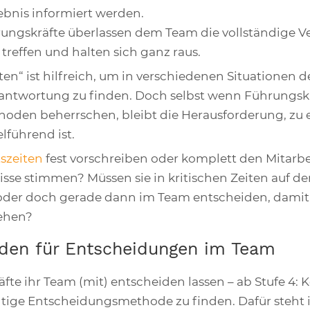
ebnis informiert werden.
rungskräfte überlassen dem Team die vollständige V
treffen und halten sich ganz raus.
ten“ ist hilfreich, um in verschiedenen Situationen 
rantwortung zu finden. Doch selbst wenn Führungskr
oden beherrschen, bleibt die Herausforderung, zu
lführend ist.
tszeiten
fest vorschreiben oder komplett den Mitarbe
sse stimmen? Müssen sie in kritischen Zeiten auf de
er doch gerade dann im Team entscheiden, damit a
iehen?
oden für Entscheidungen im Team
te ihr Team (mit) entscheiden lassen – ab Stufe 4: K
htige Entscheidungsmethode zu finden. Dafür steht 